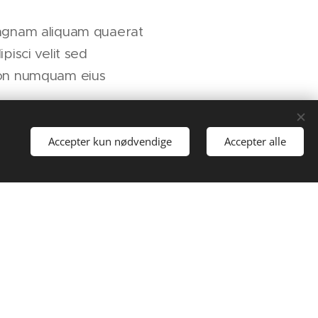
agnam aliquam quaerat
ipisci velit sed
on numquam eius
Accepter kun nødvendige
Accepter alle
 perspiciatis unde
dantium totam rem