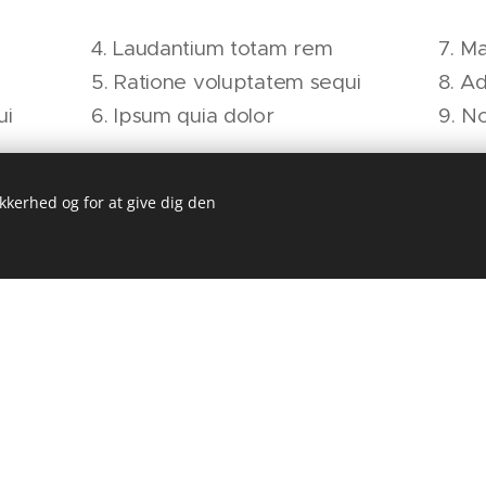
4. Laudantium totam rem
7. M
5. Ratione voluptatem sequi
8. Ad
ui
6. Ipsum quia dolor
9. N
ikkerhed og for at give dig den
Vi er her for dig
— SKADESTUE 24/7 —
en. Du kan klikke her og begynde at skrive. Sed ut
 error sit voluptatem accusantium doloremque lau