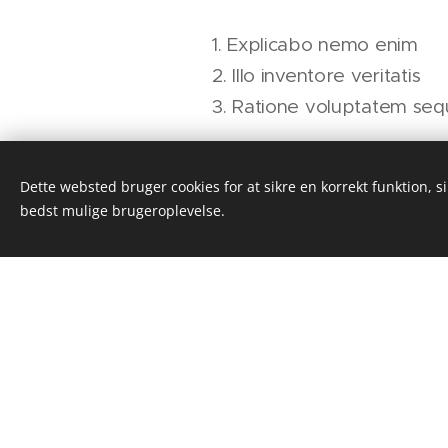
1. Explicabo nemo enim
2. Illo inventore veritatis
3. Ratione voluptatem seq
Dette websted bruger cookies for at sikre en korrekt funktion, s
bedst mulige brugeroplevelse.
Her starter tekst
omnis iste natus