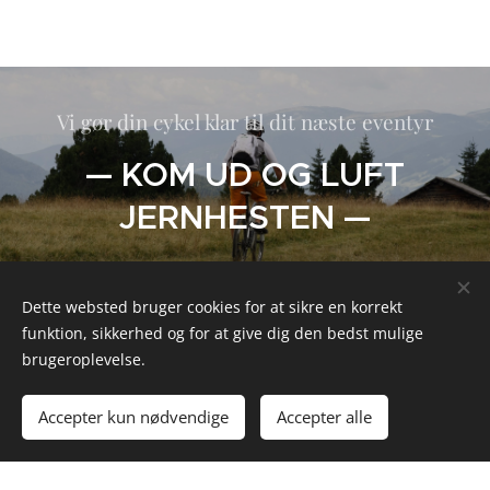
Vi gør din cykel klar til dit næste eventyr
— KOM UD OG LUFT
JERNHESTEN —
Dette websted bruger cookies for at sikre en korrekt
funktion, sikkerhed og for at give dig den bedst mulige
1995 - 2015
brugeroplevelse.
— VORES HISTORIE —
Accepter kun nødvendige
Accepter alle
Her starter teksten. Du kan klikke her og begynde at