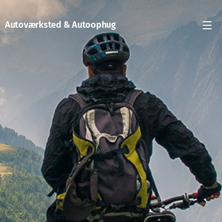
Autoværksted & Autoophug